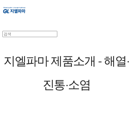
지엘파마 제품소개 - 해열·
진통·소염
CONTENTS
해열 진통 소염제