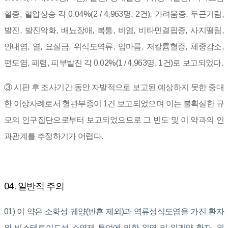
혈증, 혈압상승 각 0.04%(2 / 4,963명, 2건), 가려움증, 두근거림,
발진, 발진악화, 배뇨장애, 복통, 비염, 비타민결핍증, 사지떨림,
안내염, 열, 요실금, 위식도역류, 입마름, 저칼륨혈증, 체중감소,
편도염, 폐렴, 피부발진 각 0.02%(1 / 4,963명, 1건)로 보고되었다.
③ 시판 후 조사기간 동안 자발적으로 보고된 예상하지 못한 중대
한 이상사례로서 혈관부종이 1건 보고되었으며 이는 불확실한 규
모의 인구집단으로부터 보고되었으므로 그 빈도 및 이 약과의 인
과관계를 추정하기가 어렵다.
04. 일반적 주의
01) 이 약은 소화성 궤양(반흔 제외)과 역류성식도염을 가진 환자
와 비스테로이드성 소염제 투여에 의한 위염 및 위궤양 환자, 위