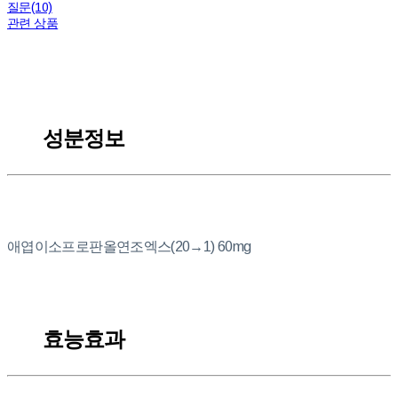
질문(10)
관련 상품
성분정보
애엽이소프로판올연조엑스(20→1) 60mg
효능효과