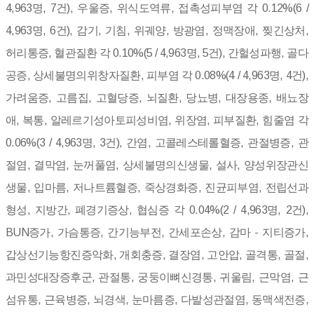
4,963명, 7건), 우울증, 위식도역류, 접촉성피부염 각 0.12%(6 /
4,963명, 6건), 감기, 기침, 위궤양, 방광염, 정맥장애, 찢긴상처,
허리통증, 혈관질환 각 0.10%(5 / 4,963명, 5건), 간헐성파행, 골다
공증, 상세불명의위창자질환, 피부염 각 0.08%(4 / 4,963명, 4건),
가려움증, 고름집, 고혈당증, 뇌질환, 당뇨병, 대장용종, 배뇨장
애, 복통, 알레르기성아토피성비염, 위장염, 피부질환, 힘줄염 각
0.06%(3 / 4,963명, 3건), 간염, 고콜레스테롤혈증, 관절병증, 관
절염, 결막염, 눈꺼풀염, 상세불명의신생물, 설사, 양성위장관신
생물, 입마름, 저나트륨혈증, 죽상경화증, 진균피부염, 전립선과
형성, 지방간, 폐경기증상, 협심증 각 0.04%(2 / 4,963명, 2건),
BUN증가, 가슴통증, 간기능부전, 간세포손상, 감마 - 지티증가,
갑상선기능항진증악화, 개회충증, 결장염, 고안압, 골격통, 골절,
과민성대장증후군, 관절통, 궁둥이뼈신경통, 귀울림, 근막염, 근
섬유통, 근육병증, 뇌경색, 눈마름증, 다발성관절염, 동맥색전증,