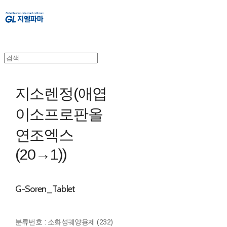
지소렌정(애엽
이소프로판올
연조엑스
(20→1))
G-Soren_Tablet
분류번호 : 소화성궤양용제 (232)