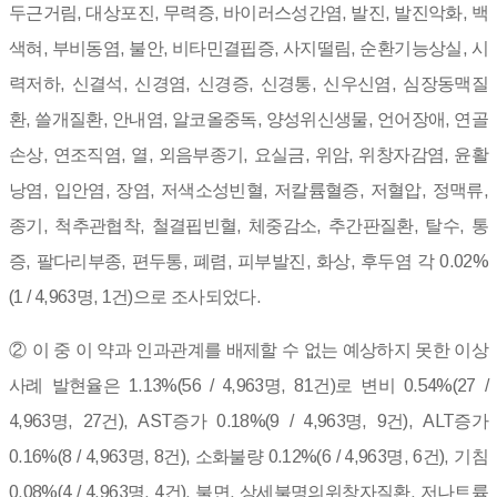
두근거림, 대상포진, 무력증, 바이러스성간염, 발진, 발진악화, 백
색혀, 부비동염, 불안, 비타민결핍증, 사지떨림, 순환기능상실, 시
력저하, 신결석, 신경염, 신경증, 신경통, 신우신염, 심장동맥질
환, 쓸개질환, 안내염, 알코올중독, 양성위신생물, 언어장애, 연골
손상, 연조직염, 열, 외음부종기, 요실금, 위암, 위창자감염, 윤활
낭염, 입안염, 장염, 저색소성빈혈, 저칼륨혈증, 저혈압, 정맥류,
종기, 척추관협착, 철결핍빈혈, 체중감소, 추간판질환, 탈수, 통
증, 팔다리부종, 편두통, 폐렴, 피부발진, 화상, 후두염 각 0.02%
(1 / 4,963명, 1건)으로 조사되었다.
②
이 중 이 약과 인과관계를 배제할 수 없는 예상하지 못한 이상
사례 발현율은 1.13%(56 / 4,963명, 81건)로 변비 0.54%(27 /
4,963명, 27건), AST증가 0.18%(9 / 4,963명, 9건), ALT증가
0.16%(8 / 4,963명, 8건), 소화불량 0.12%(6 / 4,963명, 6건), 기침
0.08%(4 / 4,963명, 4건), 불면, 상세불명의위창자질환, 저나트륨