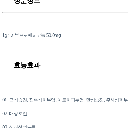
성분정보
1g : 이부프로펜피코놀 50.0mg
효능효과
01. 급성습진, 접촉성피부염, 아토피피부염, 만성습진, 주사성피
02. 대상포진
03. 심상성여드름