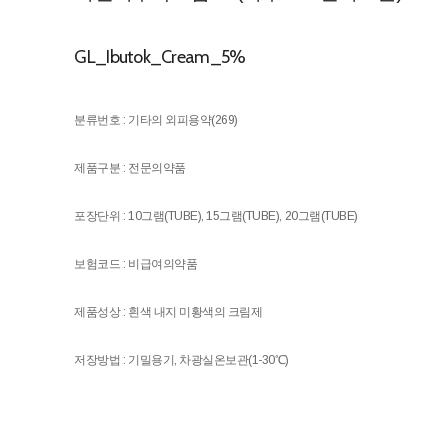
GL_Ibutok_Cream_5%
분류번호 : 기타의 외피용약(269)
제품구분 : 전문의약품
포장단위 : 10그램(TUBE), 15그램(TUBE), 20그램(TUBE)
보험코드 : 비급여의약품
제품성상 : 흰색 내지 미황색의 크림제
저장방법 : 기밀용기, 차광실온보관(1-30℃)